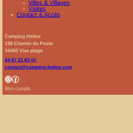
Villes & Villages
Visites
Contact & Accès
Camping Helios
196 Chemin du Poste
34450 Vias plage
04 67 21 63
66
contact@camping-helios.com
Instagram
Facebook
Mon compte