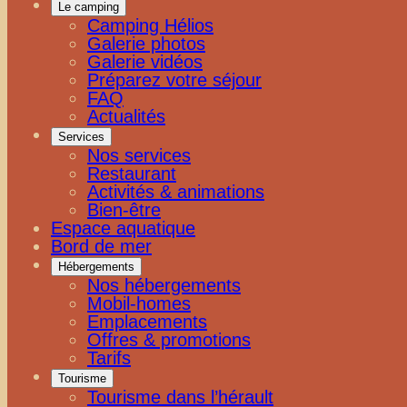
Le camping
Camping Hélios
Galerie photos
Galerie vidéos
Préparez votre séjour
FAQ
Actualités
Services
Nos services
Restaurant
Activités & animations
Bien-être
Espace aquatique
Bord de mer
Hébergements
Nos hébergements
Mobil-homes
Emplacements
Offres & promotions
Tarifs
Tourisme
Tourisme dans l’hérault