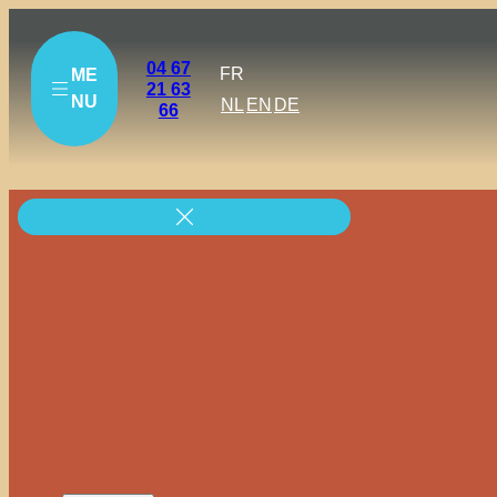
04 67
FR
ME
21 63
NU
NL
EN
DE
66