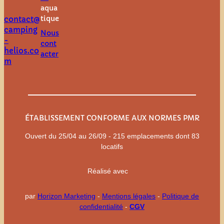
aqua
tique
contact@
camping
Nous
-
cont
helios.co
acter
m
ÉTABLISSEMENT CONFORME AUX NORMES PMR
Ouvert du 25/04 au 26/09 - 215 emplacements dont 83
locatifs
Réalisé avec
par
Horizon Marketing
-
Mentions légales
-
Politique de
confidentialité
-
CGV