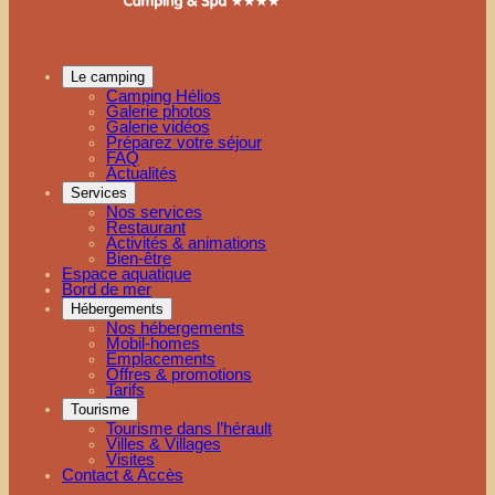
Le camping
Camping Hélios
Galerie photos
Galerie vidéos
Préparez votre séjour
FAQ
Actualités
Services
Nos services
Restaurant
Activités & animations
Bien-être
Espace aquatique
Bord de mer
Hébergements
Nos hébergements
Mobil-homes
Emplacements
Offres & promotions
Tarifs
Tourisme
Tourisme dans l’hérault
Villes & Villages
Visites
Contact & Accès