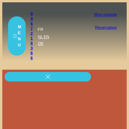
0
Mon compte
4
6
M
Réservation
7
FR
E
2
NL
EN
1
N
6
DE
U
3
6
6