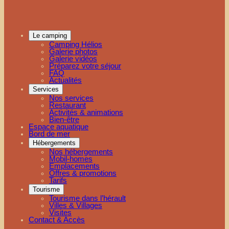
Le camping
Camping Hélios
Galerie photos
Galerie vidéos
Préparez votre séjour
FAQ
Actualités
Services
Nos services
Restaurant
Activités & animations
Bien-être
Espace aquatique
Bord de mer
Hébergements
Nos hébergements
Mobil-homes
Emplacements
Offres & promotions
Tarifs
Tourisme
Tourisme dans l’hérault
Villes & Villages
Visites
Contact & Accès