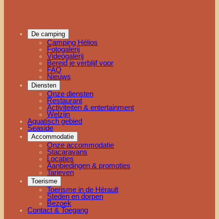
De camping
Camping Hélios
Fotogalerij
Videogalerij
Bereid je verblijf voor
FAQ
Nieuws
Diensten
Onze diensten
Restaurant
Activiteiten & entertainment
Welzijn
Aquatisch gebied
Seaside
Accommodatie
Onze accommodatie
Stacaravans
Locaties
Aanbiedingen & promoties
Tarieven
Toerisme
Toerisme in de Hérault
Steden en dorpen
Bezoek
Contact & Toegang