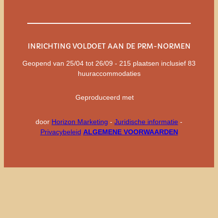
INRICHTING VOLDOET AAN DE PRM-NORMEN
Geopend van 25/04 tot 26/09 - 215 plaatsen inclusief 83
huuraccommodaties
Geproduceerd met
door
Horizon Marketing
-
Juridische informatie
-
Privacybeleid
ALGEMENE VOORWAARDEN