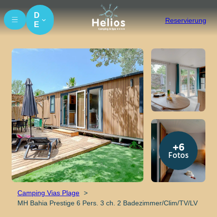
Zum
Inhalt
D
Reservierung
E
springen
+6
Fotos
Camping Vias Plage
MH Bahia Prestige 6 Pers. 3 ch. 2 Badezimmer/Clim/TV/LV