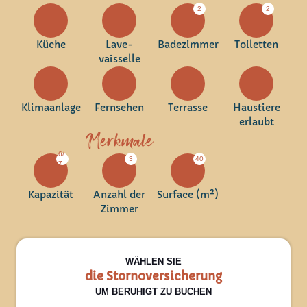
2
2
Küche
Lave-
Badezimmer
Toiletten
vaisselle
Klimaanlage
Fernsehen
Terrasse
Haustiere
erlaubt
Merkmale
6/
3
40
7
Kapazität
Anzahl der
Surface (m²)
Zimmer
WÄHLEN SIE
die Stornoversicherung
UM BERUHIGT ZU BUCHEN