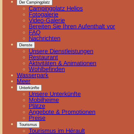
Der Campingplatz
Campingplatz Helios
Fotogalerie
Video-Galerie
Bereiten Sie Ihren Aufenthalt vor
FAQ
Nachrichten
Dienste
Unsere Dienstleistungen
Restaurant
Aktivitäten & Animationen
Wohlbefinden
Wasserpark
Meer
Unterkünfte
Unsere Unterkünfte
Mobilheime
Plätze
Angebote & Promotionen
Preise
Tourismus
Tourismus im Hérault