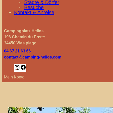
Städte & Dörfer
Besuche
Kontakt & Anreise
Campingplatz Helios
196 Chemin du Poste
34450 Vias plage
04 67 21 63
66
contact@camping-helios.com
Instagram
Facebook
Mein Konto